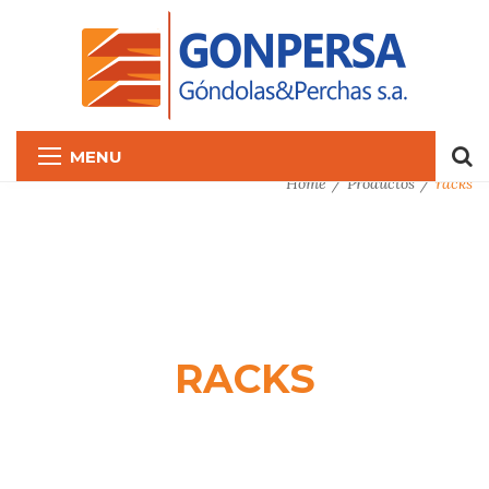
MENU
Home
Productos
racks
RACKS