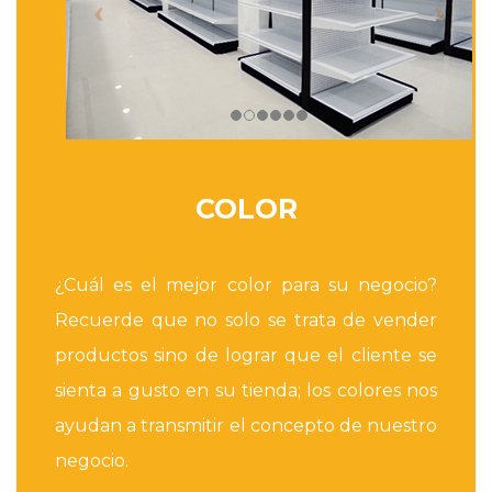
COLOR
¿Cuál es el mejor color para su negocio?
Recuerde que no solo se trata de vender
productos sino de lograr que el cliente se
sienta a gusto en su tienda; los colores nos
ayudan a transmitir el concepto de nuestro
negocio.