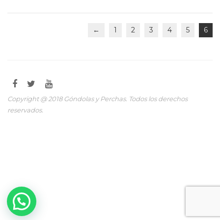
←
1
2
3
4
5
6
Copyright @ 2018 Góndolas y Perchas. Todos los derechos
reservados.