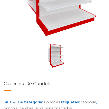
Cabecera De Góndola
SKU:
P-014
Categoría:
Góndolas
Etiquetas:
cabecera
,
góndola
,
perchas
,
racks
,
supermercados