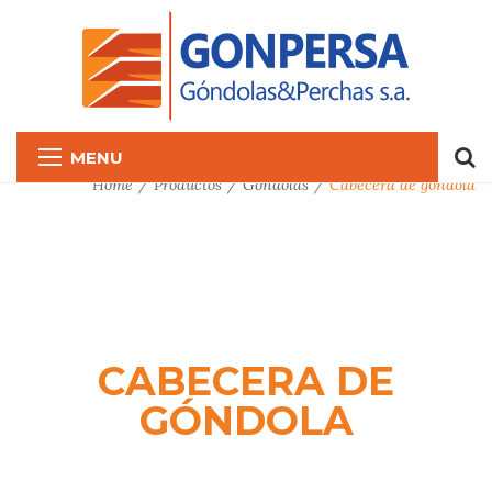
MENU
Home
Productos
Góndolas
Cabecera de góndola
CABECERA DE
GÓNDOLA