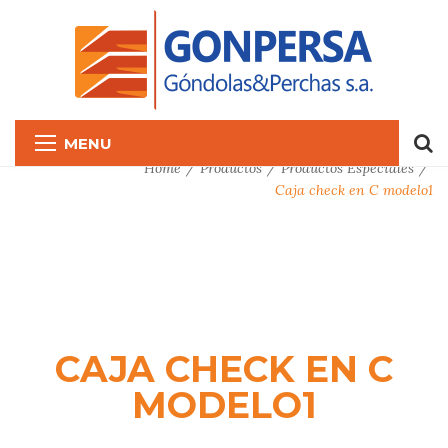
MENU
Home
Productos
Productos Especiales
Caja check en C modelo1
CAJA CHECK EN C
MODELO1