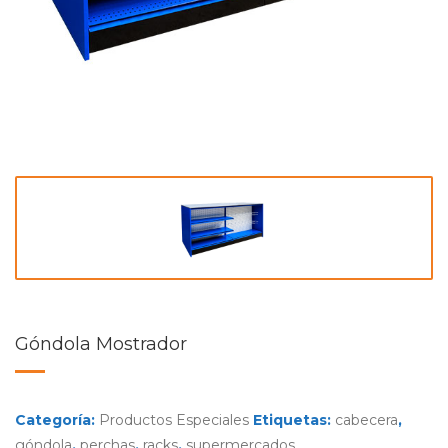
Góndola Mostrador
Categoría:
Productos Especiales
Etiquetas:
cabecera
,
góndola
,
perchas
,
racks
,
supermercados