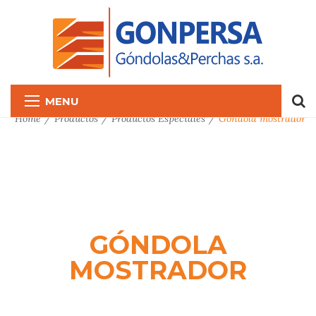
MENU
Home
Productos
Productos Especiales
Góndola mostrador
GÓNDOLA
MOSTRADOR