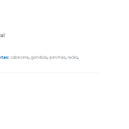
al
etas:
cabecera
,
góndola
,
perchas
,
racks
,