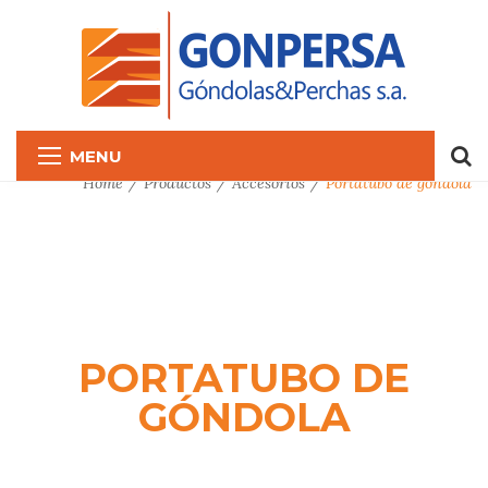
MENU
Home
Productos
Accesorios
Portatubo de góndola
PORTATUBO DE
GÓNDOLA