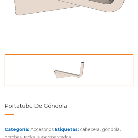
Portatubo De Góndola
Categoría:
Accesorios
Etiquetas:
cabecera
,
góndola
,
perchas
,
racks
,
supermercados