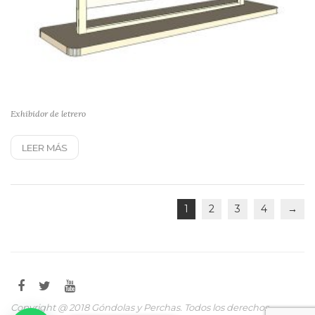
Exhibidor de letrero
LEER MÁS
1
2
3
4
→
Copyright @ 2018 Góndolas y Perchas. Todos los derechos