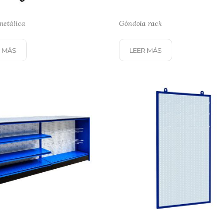
metálica
Góndola rack
 MÁS
LEER MÁS